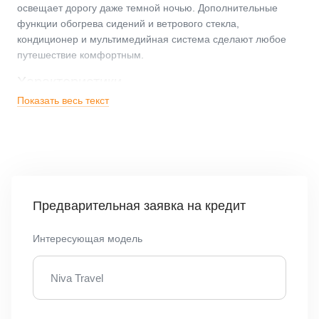
освещает дорогу даже темной ночью. Дополнительные
функции обогрева сидений и ветрового стекла,
кондиционер и мультимедийная система сделают любое
путешествие комфортным.
Характеристики
Показать весь текст
Двигатель: 1.7 л 8 кл. (80 л.с.), 5МТ
Максимальная мощность, кВт (л.с.) / об. Мин.: 58,5
(80) / 5000
Рекомендуемое топливо: бензин 95
Предварительная заявка на кредит
Расход топлива при смешанном цикле —10,2 л на
100 км
Интересующая модель
Трансмиссия — 5МТ
Niva Travel
У постоянного полного привода нет и не может быть
препятствий, как и у вас — причин отказаться проехать по
труднопроходимой дороге. LADA Niva
Travel
доступна для